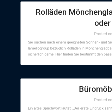
Rolläden Mönchengla
oder
Posted o
Sie suchen nach einem geeigneten Sonnen- und Sich
lamellogroup bezüglich Rolläden in Mönchengladba
sicherlich gerne. Hier finden Sie bestimmt den pas
Büromöb
Posted o
Ein altes Sprichwort lautet, „Der erste Eindruck zäh