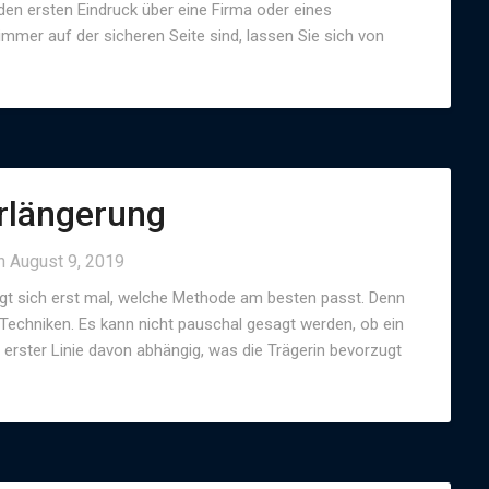
 den ersten Eindruck über eine Firma oder eines
mmer auf der sicheren Seite sind, lassen Sie sich von
rlängerung
on
August 9, 2019
agt sich erst mal, welche Methode am besten passt. Denn
 Techniken. Es kann nicht pauschal gesagt werden, ob ein
n erster Linie davon abhängig, was die Trägerin bevorzugt