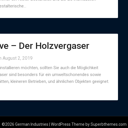
gestalterische…
ive – Der Holzvergaser
on
August 2, 2019
stallieren möchten, sollten Sie auch die Möglichkeit
rgaser sind besonders für ein umweltschonendes sowie
en, kleineren Betrieben, und ähnlichen Objekten geeignet.
©2026 German Industries
| WordPress Theme by
Superbthemes.com