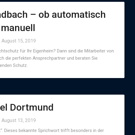
dbach – ob automatisch
 manuell
n
August 15, 2019
tschutz für Ihr Eigenheim? Dann sind die Mitarbeiter von
ch die perfekten Ansprechpartner und beraten Sie
senden Schutz.
el Dortmund
n
August 13, 2019
lt“. Dieses bekannte Sprichwort trifft besonders in der