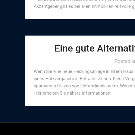
Akzentgeber gibt es bei allen Immobilien reizvolle 
Eine gute Alternat
Posted 
Wenn Sie eine neue Heizungsanlage in Ihrem Haus in
eines Holzvergasers in Betracht ziehen. Diese Ve
sparsames Heizen von Einfamilienhäusern, Werkstätt
Hier erhalten Sie nähere Informationen.