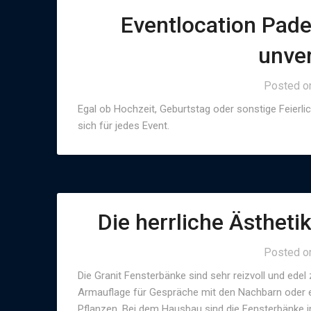
Eventlocation Pade
unve
Posted 
Egal ob Hochzeit, Geburtstag oder sonstige Feierli
sich für jedes Event.
Die herrliche Ästheti
Posted 
Die Granit Fensterbänke sind sehr reizvoll und edel
Armauflage für Gespräche mit den Nachbarn oder e
Pflanzen. Bei dem Hausbau sind die Fensterbänke imm