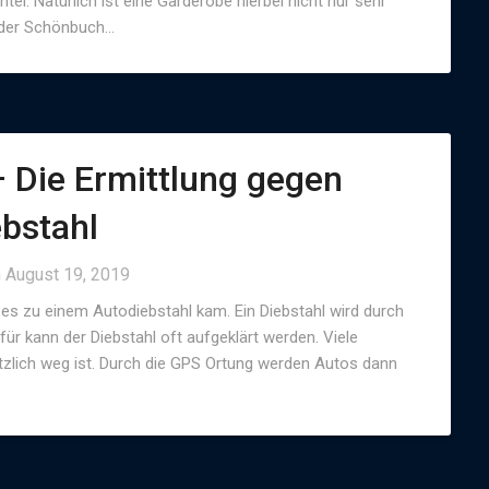
l. Natürlich ist eine Garderobe hierbei nicht nur sehr
i der Schönbuch…
 Die Ermittlung gegen
ebstahl
n
August 19, 2019
 es zu einem Autodiebstahl kam. Ein Diebstahl wird durch
ür kann der Diebstahl oft aufgeklärt werden. Viele
tzlich weg ist. Durch die GPS Ortung werden Autos dann