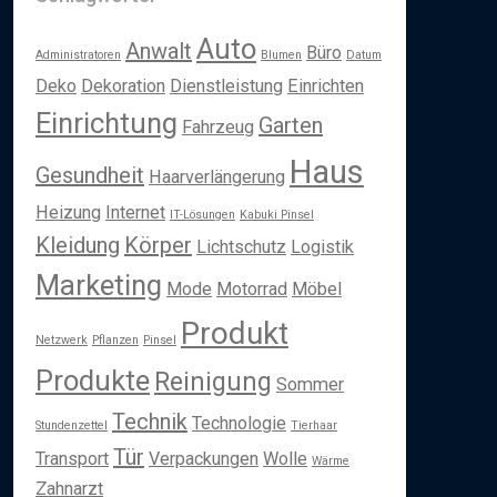
Auto
Anwalt
Büro
Administratoren
Blumen
Datum
Deko
Dekoration
Dienstleistung
Einrichten
Einrichtung
Garten
Fahrzeug
Haus
Gesundheit
Haarverlängerung
Heizung
Internet
IT-Lösungen
Kabuki Pinsel
Kleidung
Körper
Lichtschutz
Logistik
Marketing
Mode
Motorrad
Möbel
Produkt
Netzwerk
Pflanzen
Pinsel
Produkte
Reinigung
Sommer
Technik
Technologie
Stundenzettel
Tierhaar
Tür
Transport
Verpackungen
Wolle
Wärme
Zahnarzt