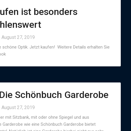
ufen ist besonders
hlenswert
n
August 27, 2019
ne schöne Optik. Jetzt kaufen! Weitere Details erhalten Sie
ook
: Die Schönbuch Garderobe
n
August 27, 2019
r mit Sitzbank, mit oder ohne Spiegel und aus
ine Garderobe wie eine Schönbuch Garderobe bietet