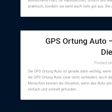
ausreichend Platz für Handtaschen, Schirm und Mante
praktisch, sondern sie sieht auch sehr gut aus. Be
GPS Ortung Auto –
Di
Posted o
Die GPS Ortung Auto ist gerade dann wichtig, wenn
die GPS Ortung Auto zwar nicht verhindert, doch daf
Menschen kennen die Situation, wenn das Auto plö
einfach und schnell gefunden….