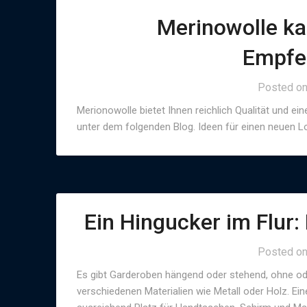
Merinowolle ka
Empfe
Posted o
Merionowolle bietet Ihnen reichlich Qualität und ei
unter dem folgenden Blog. Ideen für einen neuen L
Ein Hingucker im Flur
Posted o
Es gibt Garderoben hängend oder stehend, ohne ode
verschiedenen Materialien wie Metall oder Holz. E