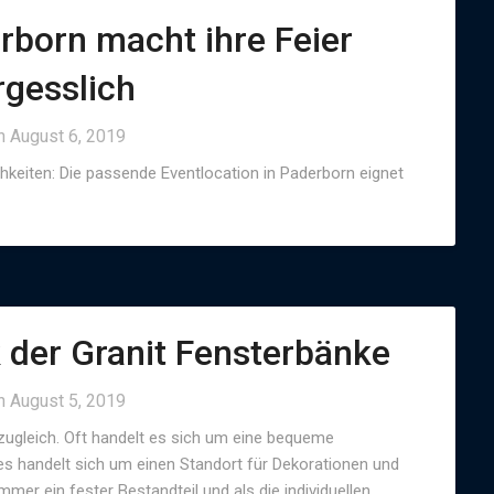
rborn macht ihre Feier
rgesslich
on
August 6, 2019
chkeiten: Die passende Eventlocation in Paderborn eignet
k der Granit Fensterbänke
on
August 5, 2019
 zugleich. Oft handelt es sich um eine bequeme
s handelt sich um einen Standort für Dekorationen und
er ein fester Bestandteil und als die individuellen