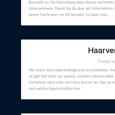
Bürowelt zu. Die Einrichtung eines Büros vermittelt
Unternehmens. Damit Sie da aber als Unternehmer i
einem Fachmann vor Ort beraten. Es kann sein,…
Haarve
Posted 
Wer plant, eine Haarverlängerung vorzunehmen, fr
es gibt hier nicht nur warme, sondern ebenso kalte
Verfahren ohne oder mit Hitze besser ist. Das ist i
und welche Eigenschaften ihre…