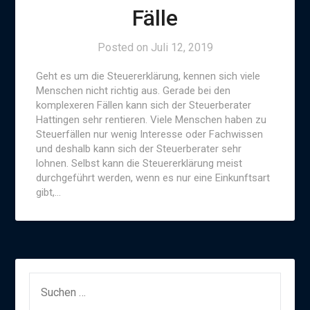
Fälle
Posted on
Juli 12, 2019
Geht es um die Steuererklärung, kennen sich viele
Menschen nicht richtig aus. Gerade bei den
komplexeren Fällen kann sich der Steuerberater
Hattingen sehr rentieren. Viele Menschen haben zu
Steuerfällen nur wenig Interesse oder Fachwissen
und deshalb kann sich der Steuerberater sehr
lohnen. Selbst kann die Steuererklärung meist
durchgeführt werden, wenn es nur eine Einkunftsart
gibt,…
SUCHEN
NACH: