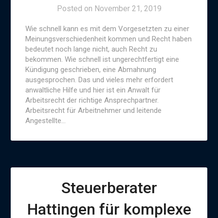
Posted on
November 21, 2019
Wie schnell kann es mit dem Vorgesetzten zu einer
Meinungsverschiedenheit kommen und Recht haben
bedeutet noch lange nicht, auch Recht zu
bekommen. Wie schnell ist ungerechtfertigt eine
Kündigung geschrieben, eine Abmahnung
ausgesprochen. Das und vieles mehr erfordert
anwaltliche Hilfe und hier ist ein Anwalt für
Arbeitsrecht der richtige Ansprechpartner.
Arbeitsrecht für Arbeitnehmer und leitende
Angestellte…
Steuerberater
Hattingen für komplexe