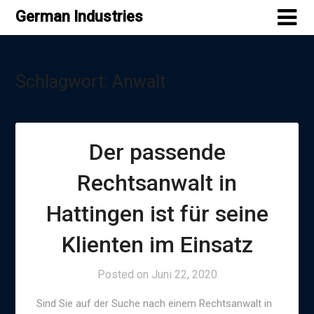
Skip
German Industries
to
content
Schlagwort:
Anwalt
Der passende
Rechtsanwalt in
Hattingen ist für seine
Klienten im Einsatz
Posted on
Juni 22, 2020
Sind Sie auf der Suche nach einem Rechtsanwalt in