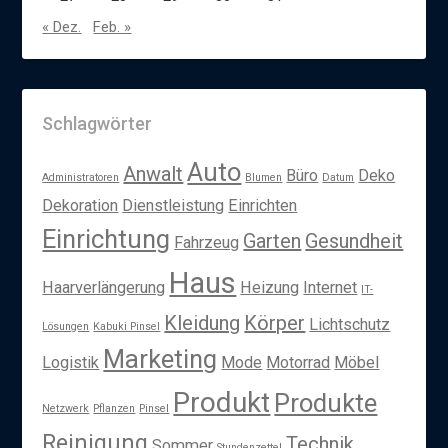
« Dez.
Feb. »
Schlagwörter
Auto
Anwalt
Büro
Deko
Administratoren
Blumen
Datum
Dekoration
Dienstleistung
Einrichten
Einrichtung
Garten
Gesundheit
Fahrzeug
Haus
Haarverlängerung
Heizung
Internet
IT-
Kleidung
Körper
Lichtschutz
Lösungen
Kabuki Pinsel
Marketing
Logistik
Mode
Motorrad
Möbel
Produkt
Produkte
Netzwerk
Pflanzen
Pinsel
Reinigung
Technik
Sommer
Stundenzettel