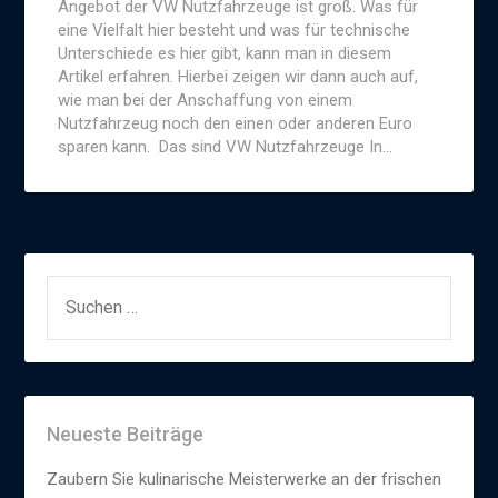
Angebot der VW Nutzfahrzeuge ist groß. Was für
eine Vielfalt hier besteht und was für technische
Unterschiede es hier gibt, kann man in diesem
Artikel erfahren. Hierbei zeigen wir dann auch auf,
wie man bei der Anschaffung von einem
Nutzfahrzeug noch den einen oder anderen Euro
sparen kann. Das sind VW Nutzfahrzeuge In…
SUCHEN
NACH:
Neueste Beiträge
Zaubern Sie kulinarische Meisterwerke an der frischen