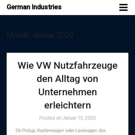
Skip
German Industries
to
content
Monat:
Januar 2020
Wie VW Nutzfahrzeuge
den Alltag von
Unternehmen
erleichtern
Posted on
Januar 15, 2020
Ob Pickup, Kastenwagen oder Lastwagen das