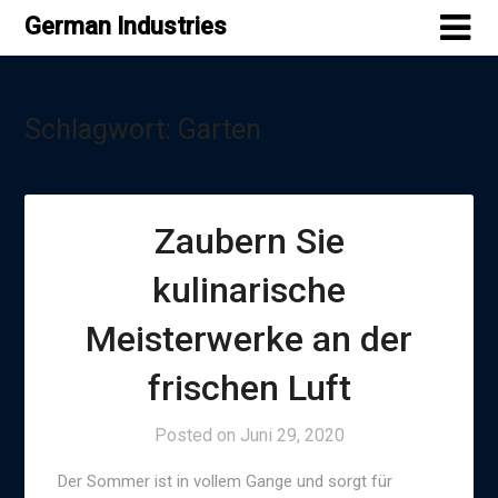
Skip
German Industries
to
content
Schlagwort:
Garten
Zaubern Sie
kulinarische
Meisterwerke an der
frischen Luft
Posted on
Juni 29, 2020
Der Sommer ist in vollem Gange und sorgt für