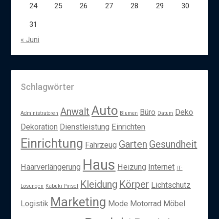
24
25
26
27
28
29
30
31
« Juni
Schlagwörter
Auto
Anwalt
Büro
Deko
Administratoren
Blumen
Datum
Dekoration
Dienstleistung
Einrichten
Einrichtung
Garten
Gesundheit
Fahrzeug
Haus
Haarverlängerung
Heizung
Internet
IT-
Kleidung
Körper
Lichtschutz
Lösungen
Kabuki Pinsel
Marketing
Logistik
Mode
Motorrad
Möbel