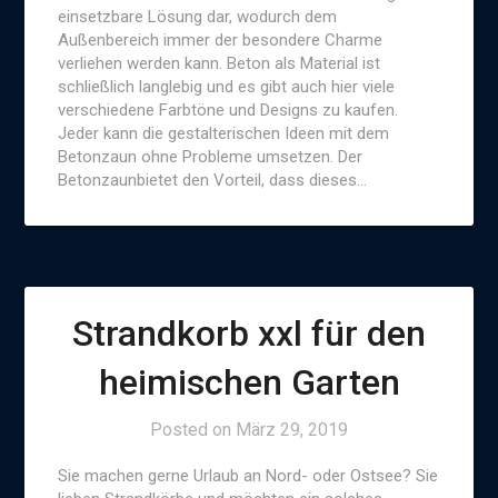
einsetzbare Lösung dar, wodurch dem
Außenbereich immer der besondere Charme
verliehen werden kann. Beton als Material ist
schließlich langlebig und es gibt auch hier viele
verschiedene Farbtöne und Designs zu kaufen.
Jeder kann die gestalterischen Ideen mit dem
Betonzaun ohne Probleme umsetzen. Der
Betonzaunbietet den Vorteil, dass dieses…
Strandkorb xxl für den
heimischen Garten
Posted on
März 29, 2019
Sie machen gerne Urlaub an Nord- oder Ostsee? Sie