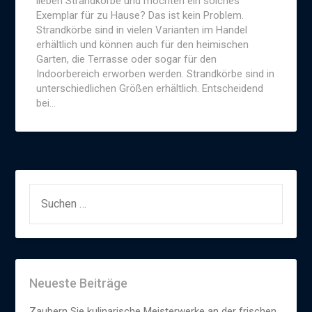
lieben Strandkörbe und möchten ein solches
Exemplar für zu Hause? Das ist kein Problem.
Strandkörbe sind in vielen Varianten im Handel
erhältlich und können auch für den heimischen
Garten, die Terrasse oder sogar für den
Indoorbereich erworben werden. Strandkörbe sind in
unterschiedlichen Größen erhältlich. Entscheidend
bei…
SUCHEN
NACH:
Neueste Beiträge
Zaubern Sie kulinarische Meisterwerke an der frischen