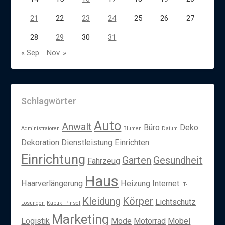
21
22
23
24
25
26
27
28
29
30
31
« Sep.
Nov. »
Schlagwörter
Auto
Anwalt
Büro
Deko
Administratoren
Blumen
Datum
Dekoration
Dienstleistung
Einrichten
Einrichtung
Garten
Gesundheit
Fahrzeug
Haus
Haarverlängerung
Heizung
Internet
IT-
Kleidung
Körper
Lichtschutz
Lösungen
Kabuki Pinsel
Marketing
Logistik
Mode
Motorrad
Möbel