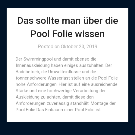
Das sollte man über die
Pool Folie wissen
Posted on
Oktober 23, 2019
Der Swimmingpool und damit ebenso die
Innenauskleidung haben einiges auszuhalten. Der
Badebetrieb, die Umwelteinflüsse und die
tonnenschwere Wasserlast stellen an die Pool Folie
hohe Anforderungen. Hier ist auf eine ausreichende
Stärke und eine hochwertige Verarbeitung der
Auskleidung zu achten, damit diese den
Anforderungen zuverlässig standhält. Montage der
Pool Folie Das Einbauen einer Pool Folie ist…