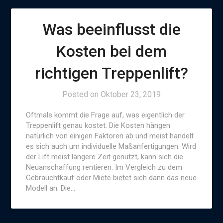
Was beeinflusst die
Kosten bei dem
richtigen Treppenlift?
Posted on
Oktober 23, 2019
Oftmals kommt die Frage auf, was eigentlich der
Treppenlift genau kostet. Die Kosten hängen
natürlich von einigen Faktoren ab und meist handelt
es sich auch um individuelle Maßanfertigungen. Wird
der Lift meist längere Zeit genutzt, kann sich die
Neuanschaffung rentieren. Im Vergleich zu dem
Gebrauchtkauf oder Miete bietet sich dann das neue
Modell an. Die…