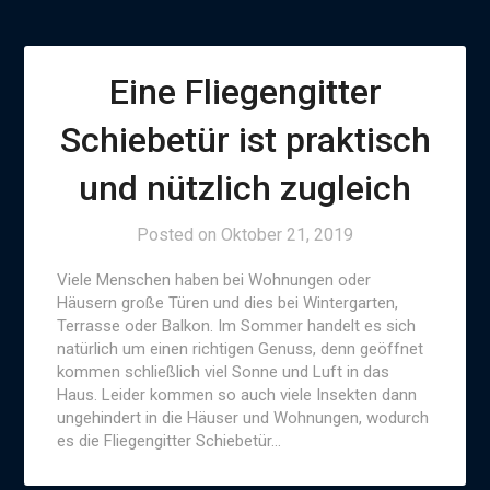
Eine Fliegengitter
Schiebetür ist praktisch
und nützlich zugleich
Posted on
Oktober 21, 2019
Viele Menschen haben bei Wohnungen oder
Häusern große Türen und dies bei Wintergarten,
Terrasse oder Balkon. Im Sommer handelt es sich
natürlich um einen richtigen Genuss, denn geöffnet
kommen schließlich viel Sonne und Luft in das
Haus. Leider kommen so auch viele Insekten dann
ungehindert in die Häuser und Wohnungen, wodurch
es die Fliegengitter Schiebetür…