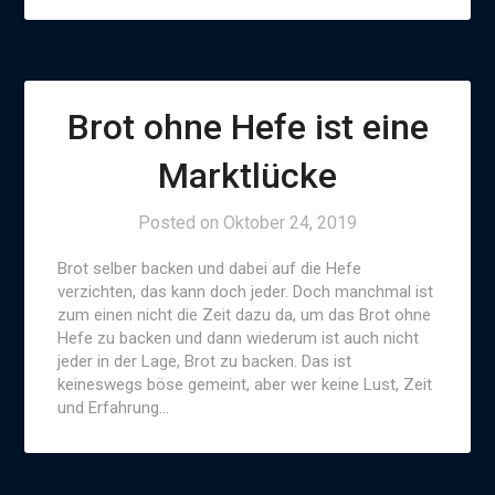
Brot ohne Hefe ist eine
Marktlücke
Posted on
Oktober 24, 2019
Brot selber backen und dabei auf die Hefe
verzichten, das kann doch jeder. Doch manchmal ist
zum einen nicht die Zeit dazu da, um das Brot ohne
Hefe zu backen und dann wiederum ist auch nicht
jeder in der Lage, Brot zu backen. Das ist
keineswegs böse gemeint, aber wer keine Lust, Zeit
und Erfahrung…