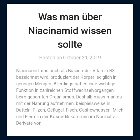
Was man über
Niacinamid wissen
sollte
Posted on
Oktober 21, 2019
Niacinamid, das auch als Niacin oder Vitamin B3
bezeichnet wird, produziert der Körper lediglich in
geringen Mengen. Allerdings hat es eine wichtige
Funktion in zahlreichen Stoffwechselvorgängen
beim gesamten Organismus. Deshalb muss man es
mit der Nahrung aufnehmen, beispielsweise in
Datteln, Pilzen, Geflügel, Fisch, Cashewnüssen, Milch
und Eiern. In der Kosmetik kommen im Normalfall
Derivate von…