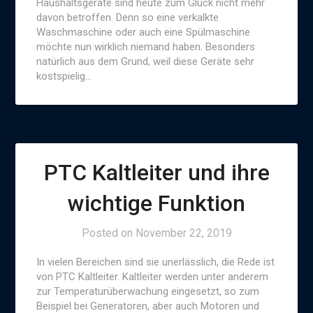
Haushaltsgeräte sind heute zum Glück nicht mehr
davon betroffen. Denn so eine verkalkte
Waschmaschine oder auch eine Spülmaschine
möchte nun wirklich niemand haben. Besonders
natürlich aus dem Grund, weil diese Geräte sehr
kostspielig…
PTC Kaltleiter und ihre
wichtige Funktion
Posted on
November 22, 2019
In vielen Bereichen sind sie unerlässlich, die Rede ist
von PTC Kaltleiter. Kaltleiter werden unter anderem
zur Temperaturüberwachung eingesetzt, so zum
Beispiel bei Generatoren, aber auch Motoren und