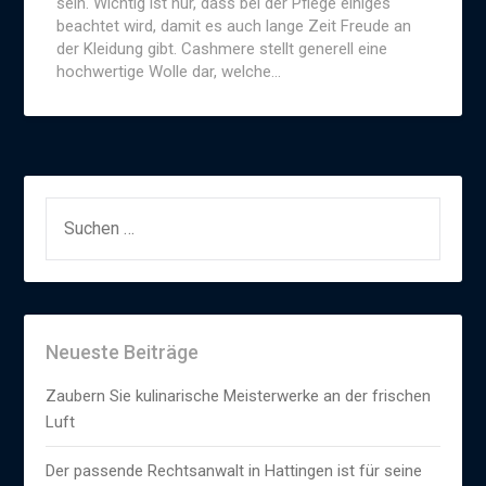
sein. Wichtig ist nur, dass bei der Pflege einiges
beachtet wird, damit es auch lange Zeit Freude an
der Kleidung gibt. Cashmere stellt generell eine
hochwertige Wolle dar, welche…
SUCHEN
NACH:
Neueste Beiträge
Zaubern Sie kulinarische Meisterwerke an der frischen
Luft
Der passende Rechtsanwalt in Hattingen ist für seine