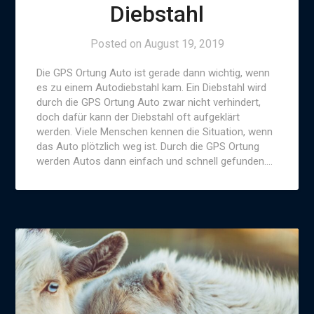
Diebstahl
Posted on
August 19, 2019
Die GPS Ortung Auto ist gerade dann wichtig, wenn
es zu einem Autodiebstahl kam. Ein Diebstahl wird
durch die GPS Ortung Auto zwar nicht verhindert,
doch dafür kann der Diebstahl oft aufgeklärt
werden. Viele Menschen kennen die Situation, wenn
das Auto plötzlich weg ist. Durch die GPS Ortung
werden Autos dann einfach und schnell gefunden….