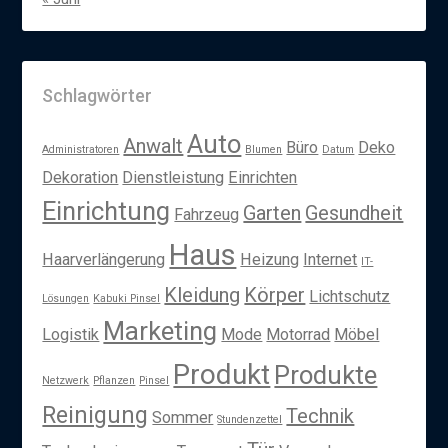
Schlagwörter
Auto
Anwalt
Büro
Deko
Administratoren
Blumen
Datum
Dekoration
Dienstleistung
Einrichten
Einrichtung
Garten
Gesundheit
Fahrzeug
Haus
Haarverlängerung
Heizung
Internet
IT-
Kleidung
Körper
Lichtschutz
Lösungen
Kabuki Pinsel
Marketing
Logistik
Mode
Motorrad
Möbel
Produkt
Produkte
Netzwerk
Pflanzen
Pinsel
Reinigung
Technik
Sommer
Stundenzettel