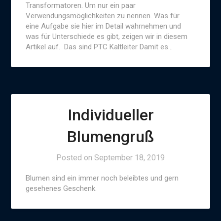
Transformatoren. Um nur ein paar
Verwendungsmöglichkeiten zu nennen. Was für
eine Aufgabe sie hier im Detail wahrnehmen und
was für Unterschiede es gibt, zeigen wir in diesem
Artikel auf. Das sind PTC Kaltleiter Damit es…
Individueller
Blumengruß
Posted on
September 18, 2019
Blumen sind ein immer noch beleibtes und gern
gesehenes Geschenk.