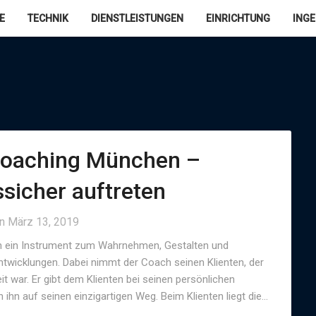
E
TECHNIK
DIENSTLEISTUNGEN
EINRICHTUNG
ING
coaching München –
sicher auftreten
on
März 13, 2019
m ein Instrument zum Wahrnehmen, Gestalten und
wicklungen. Dabei nimmt der Coach seinen Klienten, der
t war. Er gibt dem Klienten bei seinen persönlichen
ihn auf seinen einzigartigen Weg. Beim Klienten liegt die…