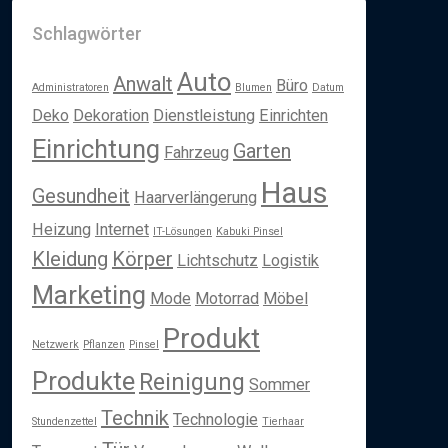
Schlagwörter
Auto
Anwalt
Büro
Administratoren
Blumen
Datum
Deko
Dekoration
Dienstleistung
Einrichten
Einrichtung
Garten
Fahrzeug
Haus
Gesundheit
Haarverlängerung
Heizung
Internet
IT-Lösungen
Kabuki Pinsel
Kleidung
Körper
Lichtschutz
Logistik
Marketing
Mode
Motorrad
Möbel
Produkt
Netzwerk
Pflanzen
Pinsel
Produkte
Reinigung
Sommer
Technik
Technologie
Stundenzettel
Tierhaar