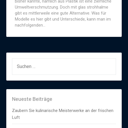
bisher kannte, nämlich aus Plastik ist eine ziemliche
Umweltverschmutzung. Doch mit glas strohhalme
gibt es mittlerweile eine gute Alternative. Was für
Modelle es hier gibt und Unterschiede, kann man im
nachfolgenden…
SUCHEN
NACH:
Neueste Beiträge
Zaubern Sie kulinarische Meisterwerke an der frischen
Luft