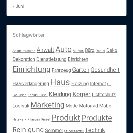
« Juni
Schlagwörter
Auto
Anwalt
Büro
Deko
Administratoren
Blumen
Datum
Dekoration
Dienstleistung
Einrichten
Einrichtung
Garten
Gesundheit
Fahrzeug
Haus
Haarverlängerung
Heizung
Internet
IT-
Kleidung
Körper
Lichtschutz
Lösungen
Kabuki Pinsel
Marketing
Logistik
Mode
Motorrad
Möbel
Produkt
Produkte
Netzwerk
Pflanzen
Pinsel
Reinigung
Technik
Sommer
Stundenzettel