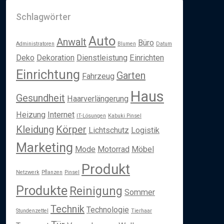
Schlagwörter
Auto
Anwalt
Büro
Administratoren
Blumen
Datum
Deko
Dekoration
Dienstleistung
Einrichten
Einrichtung
Garten
Fahrzeug
Haus
Gesundheit
Haarverlängerung
Heizung
Internet
IT-Lösungen
Kabuki Pinsel
Kleidung
Körper
Lichtschutz
Logistik
Marketing
Mode
Motorrad
Möbel
Produkt
Netzwerk
Pflanzen
Pinsel
Produkte
Reinigung
Sommer
Technik
Technologie
Stundenzettel
Tierhaar