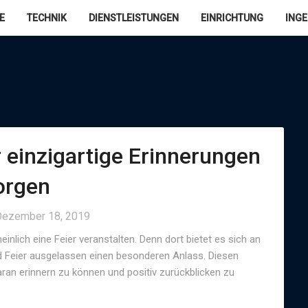
E
TECHNIK
DIENSTLEISTUNGEN
EINRICHTUNG
ING
 einzigartige Erinnerungen
orgen
Dezember 18, 2019
inlich eine Feier veranstalten. Denn dort bietet es sich an
nd Feier ausgelassen einen besonderen Anlass. Diesen
aran erinnern zu können und positiv zurückblicken zu