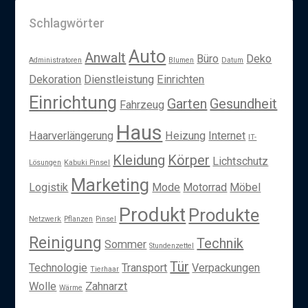
Schlagwörter
Auto
Anwalt
Büro
Deko
Administratoren
Blumen
Datum
Dekoration
Dienstleistung
Einrichten
Einrichtung
Garten
Gesundheit
Fahrzeug
Haus
Haarverlängerung
Heizung
Internet
IT-
Kleidung
Körper
Lichtschutz
Lösungen
Kabuki Pinsel
Marketing
Logistik
Mode
Motorrad
Möbel
Produkt
Produkte
Netzwerk
Pflanzen
Pinsel
Reinigung
Technik
Sommer
Stundenzettel
Tür
Technologie
Transport
Verpackungen
Tierhaar
Wolle
Zahnarzt
Wärme