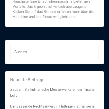
Haushalte. Eine Einscheibenmaschine bietet viele
Vorteile. Das Ergebnis ist wirklich überzeugend.
Klicken Sie auf das Bild und erfahren mehr über die
Maschine und ihre Einsatzmöglichkeiten.
SUCHEN
NACH:
Neueste Beiträge
Zaubern Sie kulinarische Meisterwerke an der frischen
Luft
Der passende Rechtsanwalt in Hattingen ist für seine