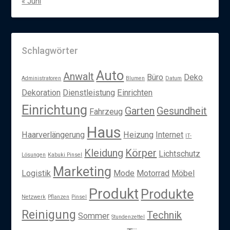
« Juni
Schlagwörter
Auto
Anwalt
Büro
Deko
Administratoren
Blumen
Datum
Dekoration
Dienstleistung
Einrichten
Einrichtung
Garten
Gesundheit
Fahrzeug
Haus
Haarverlängerung
Heizung
Internet
IT-
Kleidung
Körper
Lichtschutz
Lösungen
Kabuki Pinsel
Marketing
Logistik
Mode
Motorrad
Möbel
Produkt
Produkte
Netzwerk
Pflanzen
Pinsel
Reinigung
Technik
Sommer
Stundenzettel