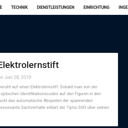
E
TECHNIK
DIENSTLEISTUNGEN
EINRICHTUNG
ING
Elektrolernstift
on
Juni 28, 2019
eruht auf einen Elektrolernstift. Sobald man von der
n optischen Identifikationscodes auf den Figuren in den
Sowohl das automatische Abspielen der spannenden
ressesante Sachverhalte erklärt der Tiptoi Stift über seinen