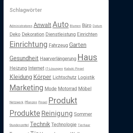
Schlagwörter
Auto
Anwalt
Büro
Administratoren
Blumen
Datum
Deko
Dekoration
Dienstleistung
Einrichten
Einrichtung
Garten
Fahrzeug
Haus
Gesundheit
Haarverlängerung
Heizung
Internet
IT-Lösungen
Kabuki Pinsel
Kleidung
Körper
Lichtschutz
Logistik
Marketing
Mode
Motorrad
Möbel
Produkt
Netzwerk
Pflanzen
Pinsel
Produkte
Reinigung
Sommer
Technik
Technologie
Stundenzettel
Tierhaar