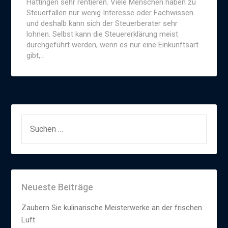
Hattingen sehr rentieren. Viele Menschen haben zu
Steuerfällen nur wenig Interesse oder Fachwissen
und deshalb kann sich der Steuerberater sehr
lohnen. Selbst kann die Steuererklärung meist
durchgeführt werden, wenn es nur eine Einkunftsart
gibt,…
SUCHEN
NACH:
Neueste Beiträge
Zaubern Sie kulinarische Meisterwerke an der frischen
Luft