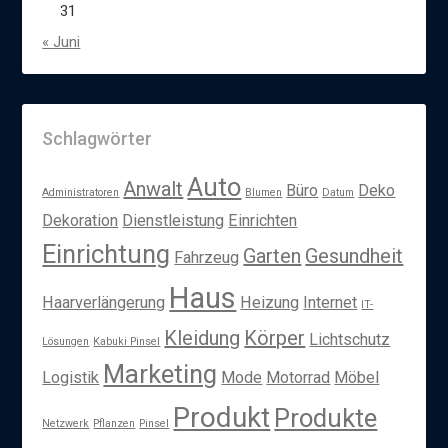
31
« Juni
Schlagwörter
Auto
Anwalt
Büro
Deko
Administratoren
Blumen
Datum
Dekoration
Dienstleistung
Einrichten
Einrichtung
Garten
Gesundheit
Fahrzeug
Haus
Haarverlängerung
Heizung
Internet
IT-
Kleidung
Körper
Lichtschutz
Lösungen
Kabuki Pinsel
Marketing
Logistik
Mode
Motorrad
Möbel
Produkt
Produkte
Netzwerk
Pflanzen
Pinsel