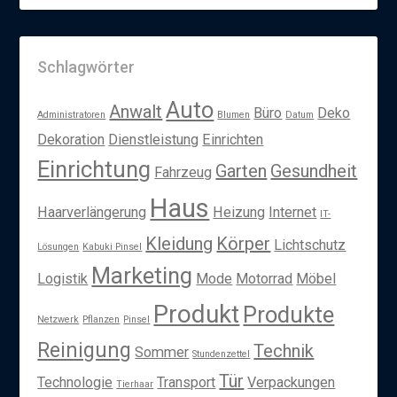
Schlagwörter
Auto
Anwalt
Büro
Deko
Administratoren
Blumen
Datum
Dekoration
Dienstleistung
Einrichten
Einrichtung
Garten
Gesundheit
Fahrzeug
Haus
Haarverlängerung
Heizung
Internet
IT-
Kleidung
Körper
Lichtschutz
Lösungen
Kabuki Pinsel
Marketing
Logistik
Mode
Motorrad
Möbel
Produkt
Produkte
Netzwerk
Pflanzen
Pinsel
Reinigung
Technik
Sommer
Stundenzettel
Tür
Technologie
Transport
Verpackungen
Tierhaar