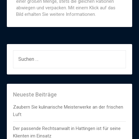
einer großen Menge, stets die gleichen Rationen
abwiegen und verpacken. Mit einem Klick auf das
Bild erhalten Sie weitere Informationen.
SUCHEN
NACH:
Neueste Beiträge
Zaubern Sie kulinarische Meisterwerke an der frischen
Luft
Der passende Rechtsanwalt in Hattingen ist für seine
Klienten im Einsatz