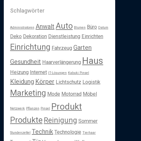
Schlagwörter
Auto
Anwalt
Büro
Administratoren
Blumen
Datum
Deko
Dekoration
Dienstleistung
Einrichten
Einrichtung
Garten
Fahrzeug
Haus
Gesundheit
Haarverlängerung
Heizung
Internet
IT-Lösungen
Kabuki Pinsel
Kleidung
Körper
Lichtschutz
Logistik
Marketing
Mode
Motorrad
Möbel
Produkt
Netzwerk
Pflanzen
Pinsel
Produkte
Reinigung
Sommer
Technik
Technologie
Stundenzettel
Tierhaar