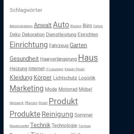
Schlagwörter
Auto
Anwalt
Büro
Administratoren
Blumen
Datum
Deko
Dekoration
Dienstleistung
Einrichten
Einrichtung
Garten
Fahrzeug
Haus
Gesundheit
Haarverlängerung
Heizung
Internet
IT-Lösungen
Kabuki Pinsel
Kleidung
Körper
Lichtschutz
Logistik
Marketing
Mode
Motorrad
Möbel
Produkt
Netzwerk
Pflanzen
Pinsel
Produkte
Reinigung
Sommer
Technik
Technologie
Stundenzettel
Tierhaar