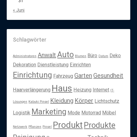
31
« Juni
Schlagwörter
Auto
Anwalt
Büro
Deko
Administratoren
Blumen
Datum
Dekoration
Dienstleistung
Einrichten
Einrichtung
Garten
Gesundheit
Fahrzeug
Haus
Haarverlängerung
Heizung
Internet
IT-
Kleidung
Körper
Lichtschutz
Lösungen
Kabuki Pinsel
Marketing
Logistik
Mode
Motorrad
Möbel
Produkt
Produkte
Netzwerk
Pflanzen
Pinsel