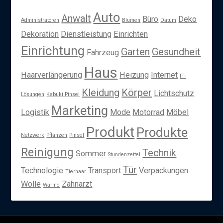
Auto
Anwalt
Büro
Deko
Administratoren
Blumen
Datum
Dekoration
Dienstleistung
Einrichten
Einrichtung
Garten
Gesundheit
Fahrzeug
Haus
Haarverlängerung
Heizung
Internet
IT-
Kleidung
Körper
Lichtschutz
Lösungen
Kabuki Pinsel
Marketing
Logistik
Mode
Motorrad
Möbel
Produkt
Produkte
Netzwerk
Pflanzen
Pinsel
Reinigung
Technik
Sommer
Stundenzettel
Tür
Technologie
Transport
Verpackungen
Tierhaar
Wolle
Zahnarzt
Wärme