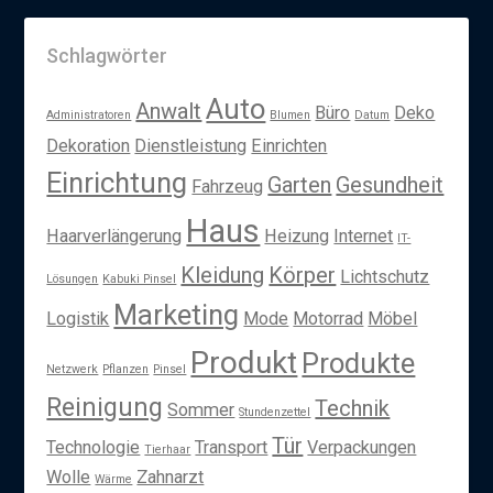
Schlagwörter
Auto
Anwalt
Büro
Deko
Administratoren
Blumen
Datum
Dekoration
Dienstleistung
Einrichten
Einrichtung
Garten
Gesundheit
Fahrzeug
Haus
Haarverlängerung
Heizung
Internet
IT-
Kleidung
Körper
Lichtschutz
Lösungen
Kabuki Pinsel
Marketing
Logistik
Mode
Motorrad
Möbel
Produkt
Produkte
Netzwerk
Pflanzen
Pinsel
Reinigung
Technik
Sommer
Stundenzettel
Tür
Technologie
Transport
Verpackungen
Tierhaar
Wolle
Zahnarzt
Wärme