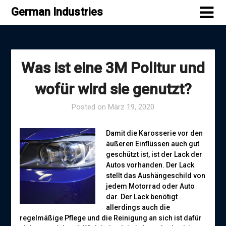
Skip
German Industries
to
content
Was ist eine 3M Politur und
wofür wird sie genutzt?
Posted on
März 19, 2020
Damit die Karosserie vor den
äußeren Einflüssen auch gut
geschützt ist, ist der Lack der
Autos vorhanden. Der Lack
stellt das Aushängeschild von
jedem Motorrad oder Auto
dar. Der Lack benötigt
allerdings auch die
regelmäßige Pflege und die Reinigung an sich ist dafür