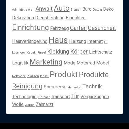
Auto
Anwalt
Büro
Deko
Administratoren
Blumen
Datum
Dekoration
Dienstleistung
Einrichten
Einrichtung
Garten
Gesundheit
Fahrzeug
Haus
Haarverlängerung
Heizung
Internet
IT-
Kleidung
Körper
Lichtschutz
Lösungen
Kabuki Pinsel
Marketing
Logistik
Mode
Motorrad
Möbel
Produkt
Produkte
Netzwerk
Pflanzen
Pinsel
Reinigung
Technik
Sommer
Stundenzettel
Tür
Technologie
Transport
Verpackungen
Tierhaar
Wolle
Zahnarzt
Wärme