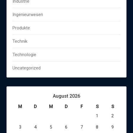
Industrie
Ingenieurwesen
Produkte
Technik
Technologie
Uncategorized
August 2026
M
D
M
D
F
S
S
1
2
3
4
5
6
7
8
9