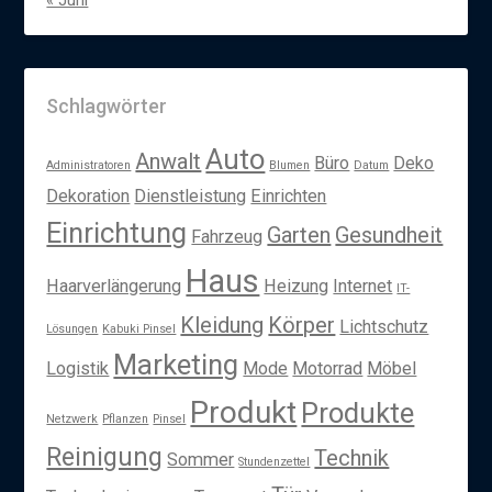
« Juni
Schlagwörter
Auto
Anwalt
Büro
Deko
Administratoren
Blumen
Datum
Dekoration
Dienstleistung
Einrichten
Einrichtung
Garten
Gesundheit
Fahrzeug
Haus
Haarverlängerung
Heizung
Internet
IT-
Kleidung
Körper
Lichtschutz
Lösungen
Kabuki Pinsel
Marketing
Logistik
Mode
Motorrad
Möbel
Produkt
Produkte
Netzwerk
Pflanzen
Pinsel
Reinigung
Technik
Sommer
Stundenzettel