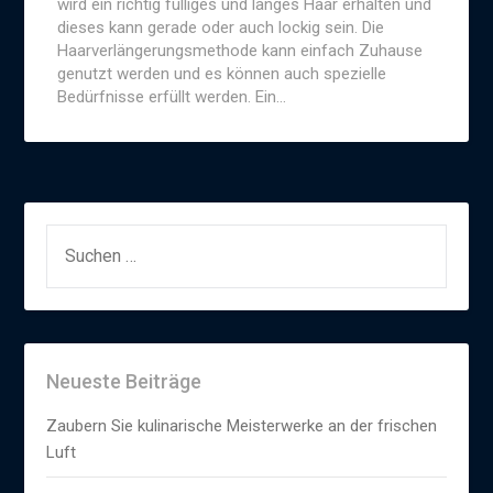
wird ein richtig fülliges und langes Haar erhalten und
dieses kann gerade oder auch lockig sein. Die
Haarverlängerungsmethode kann einfach Zuhause
genutzt werden und es können auch spezielle
Bedürfnisse erfüllt werden. Ein…
SUCHEN
NACH:
Neueste Beiträge
Zaubern Sie kulinarische Meisterwerke an der frischen
Luft