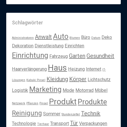
Schlagwörter
Auto
Anwalt
Büro
Deko
Administratoren
Blumen
Datum
Dekoration
Dienstleistung
Einrichten
Einrichtung
Garten
Gesundheit
Fahrzeug
Haus
Haarverlängerung
Heizung
Internet
IT-
Kleidung
Körper
Lichtschutz
Lösungen
Kabuki Pinsel
Marketing
Logistik
Mode
Motorrad
Möbel
Produkt
Produkte
Netzwerk
Pflanzen
Pinsel
Reinigung
Technik
Sommer
Stundenzettel
Tür
Technologie
Transport
Verpackungen
Tierhaar