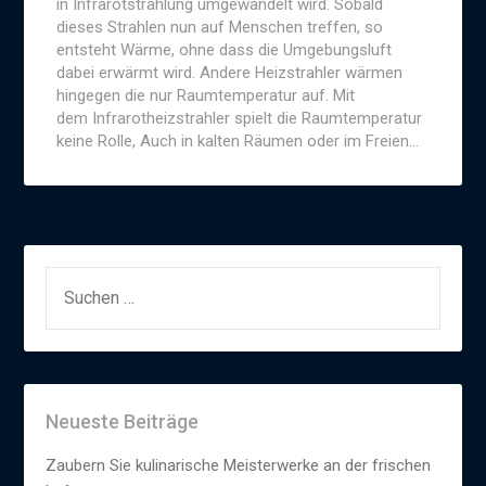
in Infrarotstrahlung umgewandelt wird. Sobald
dieses Strahlen nun auf Menschen treffen, so
entsteht Wärme, ohne dass die Umgebungsluft
dabei erwärmt wird. Andere Heizstrahler wärmen
hingegen die nur Raumtemperatur auf. Mit
dem Infrarotheizstrahler spielt die Raumtemperatur
keine Rolle, Auch in kalten Räumen oder im Freien…
SUCHEN
NACH:
Neueste Beiträge
Zaubern Sie kulinarische Meisterwerke an der frischen