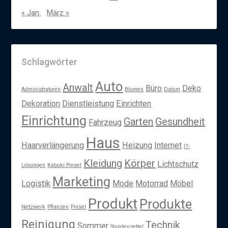
« Jan.
März »
Schlagwörter
Auto
Anwalt
Büro
Deko
Administratoren
Blumen
Datum
Dekoration
Dienstleistung
Einrichten
Einrichtung
Garten
Gesundheit
Fahrzeug
Haus
Haarverlängerung
Heizung
Internet
IT-
Kleidung
Körper
Lichtschutz
Lösungen
Kabuki Pinsel
Marketing
Logistik
Mode
Motorrad
Möbel
Produkt
Produkte
Netzwerk
Pflanzen
Pinsel
Reinigung
Technik
Sommer
Stundenzettel